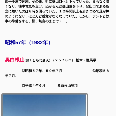
郎平小屋で休憩。その後、折立登山口へと下っていった。まもなく暗
くなり、懐中電気を点け、ぬかるんだ登山道を下り、登山口である折
立に着いたのは８時を回っていた。１２時間以上も歩きづめで足が棒
のようになり、ほとんど感覚がなくなっていた。しかし、テントと炊
事の準備をする。皆、無言のままで・・。
昭和57年（1982年）
奥白根山
(おくしらねさん) （２５７８ｍ） 栃木・群馬県
◎昭和５７年、５９年７月
◎昭和５８
年７月、
◎平成４年６月 奥白根山登頂