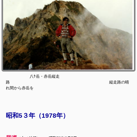
八ｹ岳・赤岳縦走
路 縦走路の晴
れ間から赤岳を
昭和5３年（1978年）