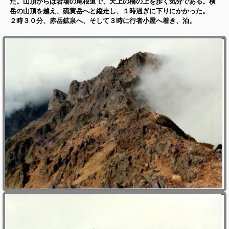
た。山頂からは岩場の尾根道で、天上の橋の上を歩く気分である。横
岳の山頂を越え、硫黄岳へと縦走し、１時過ぎに下りにかかった。
２時３０分、赤岳鉱泉へ、そして３時に行者小屋へ着き、泊。