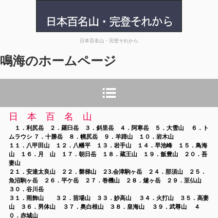
鳴海のホームページ
日本百名山・完登それから
鳴海の
ホームページ
日 本 百 名 山
１．利尻岳 ２．羅臼岳 ３．斜里岳 ４．阿寒岳 ５．大雪山 ６．ト
ムラウシ ７．十勝岳 ８．幌尻岳 ９．羊蹄山 １０．岩木山
１１．八甲田山
１２．八幡平 １３．岩手山 １４．早池峰 １５．鳥海
山 １６．月 山 １７．朝日岳 １８．蔵王山 １９．飯豊山 ２０．吾
妻山
２１．安達太良山
２２．磐梯山 ２3.会津駒ヶ岳
２４．那須山 ２５．
魚沼駒ヶ岳 ２６．平ケ岳 ２７．巻機山 ２８．燧ヶ岳 ２９．至仏山
３０．谷川岳
３１．雨飾山 ３２．苗場山 ３３．妙高山 ３４．火打山 ３５．高妻
山
３６．男体山 ３７．奥白根山 ３８．皇海山 ３９．武尊山 ４
０．赤城山