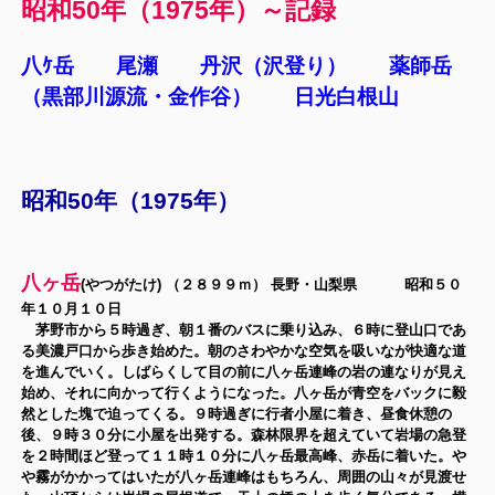
昭和50年（1975年）～記録
八ｹ岳 尾瀬 丹沢（沢登り） 薬師岳
（黒部川源流・金作谷） 日光白根山
昭和50年（1975年）
八ヶ岳
(やつがたけ) （２８９９ｍ） 長野・山梨県 昭和５０
年１０月１０日
茅野市から５時過ぎ、朝１番のバスに乗り込み、６時に登山口であ
る美濃戸口から歩き始めた。朝のさわやかな空気を吸いなが快適な道
を進んでいく。しばらくして目の前に八ヶ岳連峰の岩の連なりが見え
始め、それに向かって行くようになった。八ヶ岳が青空をバックに毅
然とした塊で迫ってくる。９時過ぎに行者小屋に着き、昼食休憩の
後、９時３０分に小屋を出発する。森林限界を超えていて岩場の急登
を２時間ほど登って１１時１０分に八ヶ岳最高峰、赤岳に着いた。や
や霧がかかってはいたが八ヶ岳連峰はもちろん、周囲の山々が見渡せ