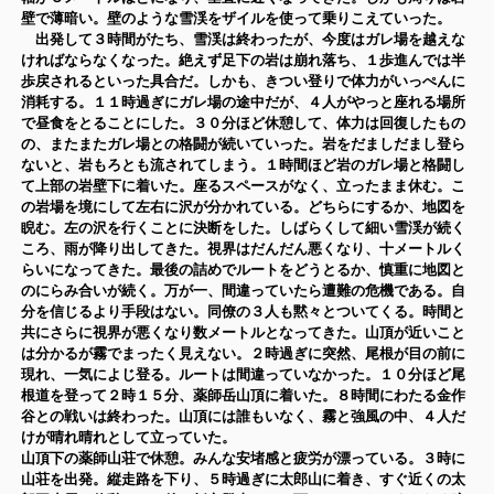
壁で薄暗い。壁のような雪渓をザイルを使って乗りこえていった。
出発して３時間がたち、雪渓は終わったが、今度はガレ場を越えな
ければならなくなった。絶えず足下の岩は崩れ落ち、１歩進んでは半
歩戻されるといった具合だ。しかも、きつい登りで体力がいっぺんに
消耗する。１１時過ぎにガレ場の途中だが、
４人がやっと座れる場所
で昼食をとることにした。３０分ほど休
憩して、体力は回復したもの
の、またまたガレ場との格闘が続い
ていった。岩をだましだまし登ら
ないと、岩もろとも流されてしまう。１時間ほど岩のガレ場と格闘し
て上部の岩壁下に着いた。座るスペースがなく、立ったまま休む。こ
の岩場を境にして左右に沢が分かれている。どちらにするか、地図を
睨む。左の沢を行くことに決断をした。しばらくして細い雪渓が続く
ころ、雨が降り出してきた。視界はだんだん悪くなり、十メートルく
らいになってきた。最後の詰めでルートをどうとるか、慎重に地図と
のにらみ合いが続く。万が一、間違っていたら遭難の危機である。自
分を信じるより手段はない。同僚の３人も黙々とついてくる。時間と
共にさらに視界が悪くなり数メートルとなってきた。山頂が近いこと
は分かるが霧でまったく見えない。２時過ぎに突然、尾根が目の前に
現れ、一気によじ登る。ルートは間違っていなかった。１０分ほど尾
根道を登って２時１５分、薬師岳山頂に着いた。８時間にわたる金作
谷との戦いは終わった。山頂には誰もいなく、霧と強風の中、４人だ
けが晴れ晴れとして立っていた。
山頂下の薬師山荘で休憩。みんな安堵感と疲労が漂っている。３時に
山荘を出発。縦走路を下り、５時過ぎに太郎山に着き、すぐ近くの太