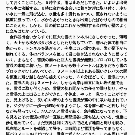
しておくことにした。５時半頃、雨は止みだしてきた。いよいよ出発
する事に決断する。６時に金作谷出会いに着き対岸に取り付く。冷た
い水に一気に飛び込む。水量も多く流れもきつい。流されないように
慎重に渡っていく。水からあがったときは出発したばかりなので相当
にこたえた。しかも、目の前にはこれから挑戦する金作谷が壁のよう
に立ちはだかっている。
金作谷出会いからすぐに巨大な雪のトンネルにさしかかった。薄暗
く、天上から水がポタポタとしたたり落ちていて、濡れた体で相当に
寒かった。トンネルを過ぎると、今度はガレ場である。岩が足下から
崩れてくる。体のバランスを使って岩に巻き込まれないように登って
いく。まもなく、雪渓の崩れた巨大な雪塊が無数にゴロゴロしている
雪渓の末端に着いた。数メートルから数十メートルはあるだろう雪の
ブロックがひしめいていた。３メートル以上もある深いクレパスの間
を慎重に飛び越しな
がら越えていった。３０分ほどして、雪渓につい
た。雪渓の高さ
は３メートル、しかも両岸は垂直に近い岩の壁であ
る。雪渓に取り付くため、雪壁の切れ間から力任せで乗り切り、やっ
と雪渓の上に出ることができた。小休止、やっと一息つくことができ
た。見上げると、長い白い帯のような雪渓が霧の中に吸い込まれてい
る。ジグザグに一歩一歩確かめるようにし、体を前へ前へと押し上げ
ながら登っていく。だん
だんと雪渓が細く、急勾配になってきた。下
を見るとその雪渓の帯が一直線に黒部渓谷に落ち込んでいる。慎重に
歩を進めていく。まだ視界は利く方なので絶えず地図と周りを睨み、
現在地とルートを確認して登る。２時間ほど雪渓を登ってまもなく、
幅が３メートルほどになり、垂直に近くなってきた。しかも周りは岩