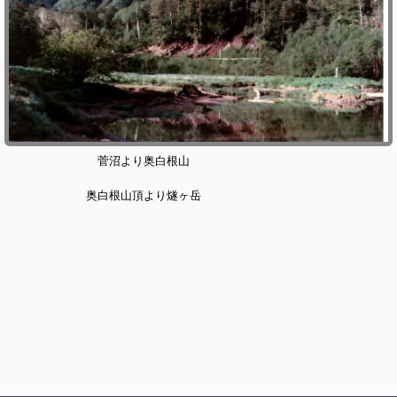
菅沼より奥白根山
奥白根山頂より燧ヶ岳