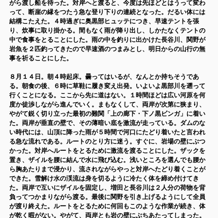
がら渡し船を待った。対岸へと渡ると、今度は先ほどとはうって変わ
って、断崖の縁をつたう急な登り下りの連続となった。だるい体には
結構こたえた。４時過ぎに奥黒部ヒュッテにつき、早速テントを張
り、炊事に取り掛かる。間もなく雨が降り出し、しかたなくテントの
中で食事をとることにした。雨の中を釣りに出かけた長谷川、関野が
岩魚を２匹釣ってきたので早速酒のつまみとし、明日からの山行の無
事を祈ることにした。
８月１４日。朝４時起床。曇ってはいるが、なんとか持ちそうであ
る。朝食の後、６時に草鞋に履き変え出発。いよいよ黒部川を遡って
行くことになる。ここから先に道はない。１時間ほどは広い河原を何
度か徒渉しながら進んでいく。まもなくして、両岸が次第に狭まり、
やがて鋭く切り立った最初の難関「上の廊下・下ノ黒ビンガ」に着い
た。両岸が垂直の壁で、その薄暗い底を激流が走っている。ダムのな
い時代には、山頂に降った雨が５時間で河口にたどり着いたと言われ
る急な流れである。ルートのとり方に迷う。すぐに、岩場の壁にぶつ
かった。対岸へルートをとるために激流を渡ることにした。ザックを
置き、ザイルを腰に結んで水に飛び込む。浅いところを選んでも腰か
ら胸あたりまで浸かり、流されながらやっと対岸へたどり着くことが
できた。雪解け水の渓流は身を切るように冷たく体を締め付けてき
た。両岸で互いにザイルを固定し、増田と長谷川は２人分の荷物を背
負ってつかまりながら渡る。最後に関野を引き上げるようにして全員
が渡り終えた。ルートをとるために何回もこのような作業が続き、体
が乾く暇がない。やがて、両岸とも岩の壁にぶちあたってしまった。