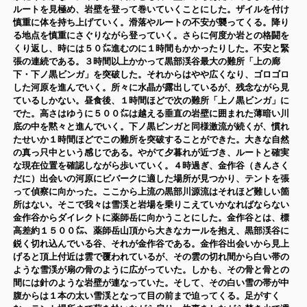
ルートを見極め、岩壁を登って巻いていくことにした。ザイルを付け
慎重に体を持ち上げていく。滑落やルートの不安が襲ってくる。降り
る地点を慎重にさぐりながら登っていく。さらに何度か岩との格闘を
くり返し、時には５０㍍進むのに１時間もかかったりした。不安と緊
張の連続である。３時間以上かかって黒部渓谷最大の難所「上の廊
下・下ノ黒ビンガ」を突破した。それからはやや広くなり、ゴロゴロ
した河原を進んでいく。所々に水晶が露出しているが、残念ながら見
ているしかない。昼食後、１時間ほどで次の難所「上ノ黒ビンガ」に
でた。高さはゆうに５００㍍は越える垂直の岩壁に囲まれた薄暗い川
底の中を黙々と進んでいく。下ノ黒ビンガと同様激流が続くが、慣れ
たせいか１時間ほどでこの難所を突破することができた。大きな自然
の真っ只中とい
う感じである。やがて夕暮れが近づき、ルートと確実
な現在位置を確
認しながら歩いていく。４時過ぎ、金作谷（きんさく
だに）出会いの
河原にビバークに適した場所が見つかり、テントを張
って偵察に向かった。ここから上流の黒部川源流はそれほど難しい箇
所はない。そこで我々は雪渓と岩場を乗りこえていかなればならない
金作谷からダイレクトに薬師岳に向かうことにした。金作谷とは、標
高差約１５００㍍、薬師岳山頂から大きなカールを抱え、黒部渓谷に
鋭く切れ込んでいる谷、それが金作谷である。金作谷出会いから見上
げると頂上付近は雲で覆われているが、その雲の切れ間から白い帯の
ような雪渓が扇の骨のように広がっていた。しかも、その骨と骨との
間には針のような岩壁が連なっていた。そして、その白い雪の帯が中
腹からは１本の太い雪渓となって目の前まで迫ってくる。足がすく