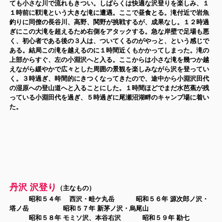
ても小さな川で流れもきつい。しばらくは快適な沢登りを楽しみ、１
１時前に靫滝という大きな滝に遭遇。ここで昼食とる。滝付近で岩魚
釣りに同僚の長谷川、高野、関野が挑戦するが、成果なし。１２時過
ぎにこの大滝を超えるため右側をアタックする。急な岸壁で足場も悪
く、初心者である後の３人は、ついてくるのがやっと、という感じで
ある。結局この滝を越えるのに１時間近くもかかってしまった。滝の
上部からすぐ、左の小淵沢へと入る。ここからは小さな滝を幾つか越
えながら緩やかで広々とした周囲の景観を楽しみながら沢を登ってい
く。３時過ぎ、時間的にきつくなってきたので、途中から小淵沢田代
の湿原への登山道へと入ることにした。１時間ほどでまだ水芭蕉が残
っている小淵田代を過ぎ、５時過ぎに尾瀬沼湖畔のキャンプ場に着い
た。
丹沢 沢登り
（主なもの）
昭和５４年 西沢・畦ケ丸岳 昭和５６年 源次郎ノ沢・
塔ノ岳 昭和５７年 新茅ノ沢・烏尾山
昭和５８年 モミソ沢、本谷右沢 昭和５９年 勘七