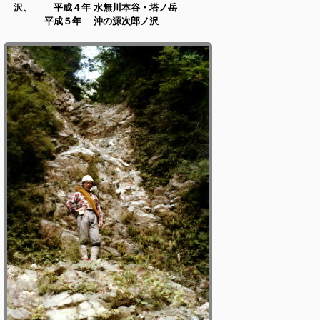
沢、 平成４年 水無川本谷・塔ノ岳
平成５年 沖の源次郎ノ沢