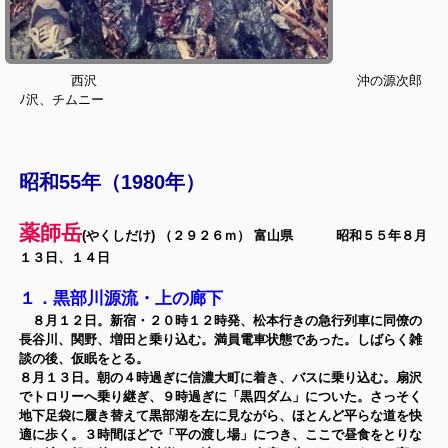
西沢 沖の源次郎
ﾉ沢、チムニー
昭和55年（1980年）
薬師岳
(やくしだけ) （２９２６ｍ） 富山県 昭和５５年８月
１３日、１４日
１．黒部川源流・上の廊下
８月１２日。新宿・２０時１２時発、松本行きの急行列車に同僚の
長谷川、関野、増田と乗り込む。満員電車状態であった。しばらく雑
談の後、仮眠をとる。
８月１３日。朝の４時過ぎに信濃大町に着き、バスに乗り込む。扇沢
でトロリーへ乗り継ぎ、９時過ぎに「黒四ダム」についた。さっそく
地下足袋に履き替えて黒部湖を左に見ながら、ほとんど平らな道を快
適に歩く。３時間ほどで「平の渡し場」につき、ここで昼食をとりな