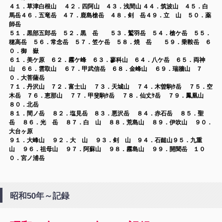
４１．草津白根山 ４２．四阿山 ４３．浅間山 ４４．筑波山 ４５．白
馬岳４６．五竜岳 ４７．鹿島槍岳
４８．剣 岳４９．立 山 ５０．薬
師岳
５１．黒部五郎岳 ５２．黒 岳 ５３．鷲羽岳 ５４．槍ケ岳 ５５．
穂高岳 ５６．常念岳 ５７．笠ケ岳 ５８．焼 岳 ５９．乗鞍岳
６
０．御 嶽
６１．美ケ原 ６２．霧ケ峰 ６３．蓼科山 ６４．八ケ岳 ６５．両神
山 ６６．雲取山 ６７．甲武信岳 ６８．金峰山 ６９．瑞牆山 ７
０．大菩薩岳
７１．丹沢山
７２．富士山 ７３．天城山 ７４．木曽駒ｹ岳 ７５．空
木岳 ７６．恵那山 ７７．甲斐駒ｹ岳 ７８．仙丈ｹ岳 ７９．鳳凰山
８０．北岳
８１．間ノ岳 ８２．塩見岳
８３．悪沢岳 ８４．赤石岳 ８５．聖
岳 ８６．光 岳 ８７．白 山 ８８．荒島山 ８９．伊吹山 ９０．
大台ヶ原
９１．大峰山 ９２．大 山 ９３．剣 山
９４．石鎚山９５．九重
山 ９６．祖母山 ９７．阿蘇山 ９８．霧島山 ９９．開聞岳 １０
０．宮ノ浦岳
昭和50年～記録