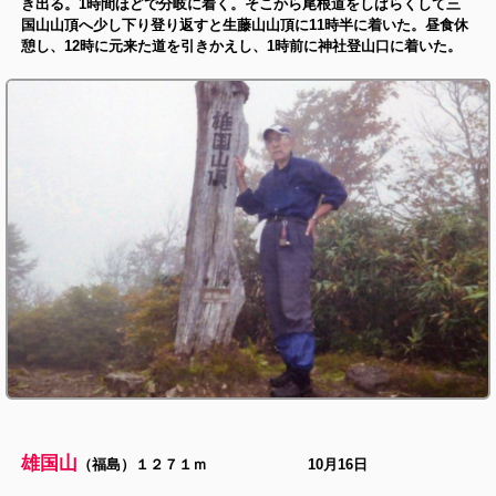
き出る。1時間ほどで分岐に着く。そこから尾根道をしばらくして三
国山山頂へ少し下り登り返すと生藤山山頂に11時半に着いた。昼食休
憩し、12時に元来た道を引きかえし、1時前に神社登山口に着いた。
雄国山
（福島）１２７１ｍ 10月16日