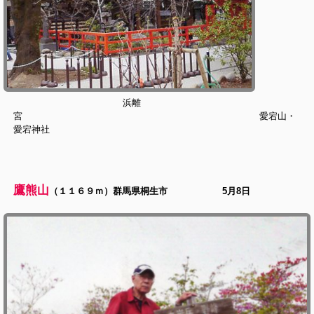
浜離
宮 愛宕山・
愛宕神社
鷹熊山
（１１６９ｍ）群馬県桐生市 5月8日