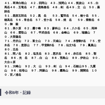
４１．草津白根山 ４２．四阿山 ４３．浅間山 ４４．筑波山 ４５．白
馬岳４６．五竜岳 ４７．鹿島槍岳
４８．剣 岳４９．立 山 ５０．薬
師岳
５１．黒部五郎岳 ５２．黒 岳 ５３．鷲羽岳 ５４．槍ケ岳 ５５．
穂高岳 ５６．常念岳 ５７．笠ケ岳 ５８．焼 岳 ５９．乗鞍岳
６
０．御 嶽
６１．美ケ原 ６２．霧ケ峰 ６３．蓼科山 ６４．八ケ岳 ６５．両神
山 ６６．雲取山 ６７．甲武信岳 ６８．金峰山 ６９．瑞牆山 ７
０．大菩薩岳
７１．丹沢山
７２．富士山 ７３．天城山 ７４．木曽駒ｹ岳 ７５．空
木岳 ７６．恵那山 ７７．甲斐駒ｹ岳 ７８．仙丈ｹ岳 ７９．鳳凰山
８０．北岳
８１．間ノ岳 ８２．塩見岳
８３．悪沢岳 ８４．赤石岳 ８５．聖
岳 ８６．光 岳 ８７．白 山 ８８．荒島山 ８９．伊吹山 ９０．
大台ヶ原
９１．大峰山 ９２．大 山 ９３．剣 山
９４．石鎚山９５．九重
山 ９６．祖母山 ９７．阿蘇山 ９８．霧島山 ９９．開聞岳 １０
０．宮ノ浦岳
令和6年・記録