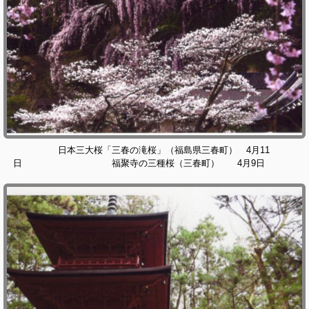
日本三大桜「三春の滝桜」（福島県三春町） 4月11
日 福聚寺の三種桜（三春町） 4月9日