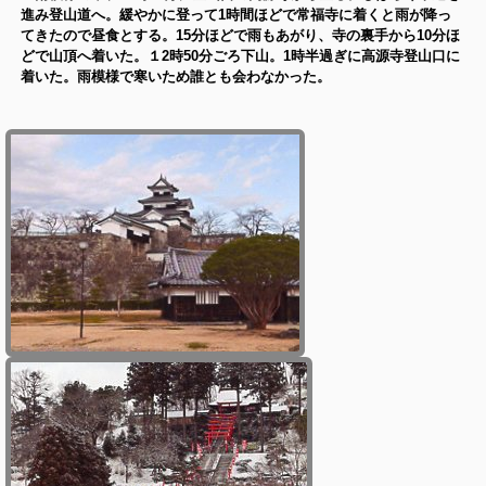
進み登山道へ。緩やかに登って1時間ほどで常福寺に着くと雨が降っ
てきたので昼食とする。15分ほどで雨もあがり、寺の裏手から10分ほ
どで山頂へ着いた。１2時50分ごろ下山。1時半過ぎに高源寺登山口に
着いた。雨模様で寒いため誰とも会わなかった。