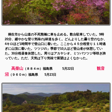
桐生市から山道の不死熊橋に車を止める。数台駐車していた。9時
20分、緩やかな登り気味のj林道を歩く。どんよりした曇り空のなか、
4キロほど1時間半で登山口に着いた。ここから４５分程登り１１時過
ぎに山頂に着いた。ツツジの」季節で10人ほど登山者が休憩してい
た。30分程昼食休憩した。周りはアカヤシオ、ミツバツツジ等咲き誇
っていた。ただ、天気は下り気味で展望はよくなかった。
高柴山
観音
（８８４ｍ）福島県 5月22日
沼
（９６０ｍ）福島県 5月23日