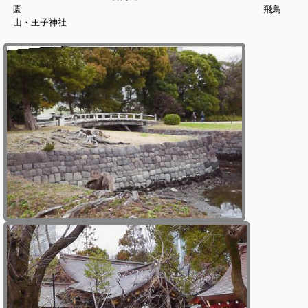
園 飛鳥
山・王子神社