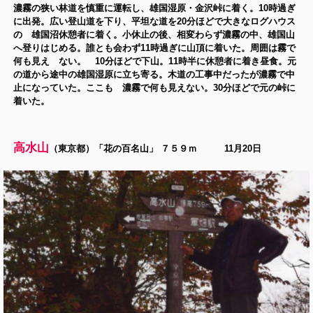
濃霧の狭い林道を慎重に運転し、雄国湿原・金沢峠に着く。10時過ぎ
に出発。広い登山道を下り、平坦な道を20分ほどで大きなログハウス
の 雄国沼休憩者に着く。小休止の後、相変わらず濃霧の中、雄国山
へ登りはじめる。誰とも会わず11時過ぎに山頂に着いた。周囲は霧で
何も見え ない。 10分ほどで下山。11時半に休憩者に着き昼食。元
の道から途中の雄国湿原に立ち寄る。木道の工事中だったが濃霧で中
止になっていた。ここも 濃霧で何も見えない。30分ほどで元の峠に
着いた。
高水山
（東京都）「花の百名山」 ７５９ｍ 11月20日