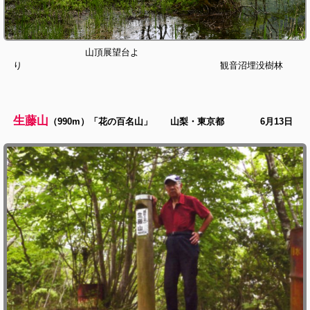
山頂展望台よ
り 観音沼埋没樹林
生藤山
（990m）「花の百名山」 山梨・東京都 6月13日