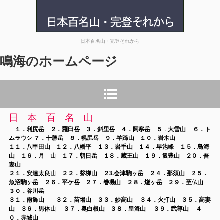
鳴海のホームページ
日本百名山・完登それから
鳴海の
ホームページ
日 本 百 名 山
１．利尻岳 ２．羅臼岳 ３．斜里岳 ４．阿寒岳 ５．大雪山 ６．ト
ムラウシ ７．十勝岳 ８．幌尻岳 ９．羊蹄山 １０．岩木山
１１．八甲田山
１２．八幡平 １３．岩手山 １４．早池峰 １５．鳥海
山 １６．月 山 １７．朝日岳 １８．蔵王山 １９．飯豊山 ２０．吾
妻山
２１．安達太良山
２２．磐梯山 ２3.会津駒ヶ岳
２４．那須山 ２５．
魚沼駒ヶ岳 ２６．平ケ岳 ２７．巻機山 ２８．燧ヶ岳 ２９．至仏山
３０．谷川岳
３１．雨飾山 ３２．苗場山 ３３．妙高山 ３４．火打山 ３５．高妻
山
３６．男体山 ３７．奥白根山 ３８．皇海山 ３９．武尊山 ４
０．赤城山