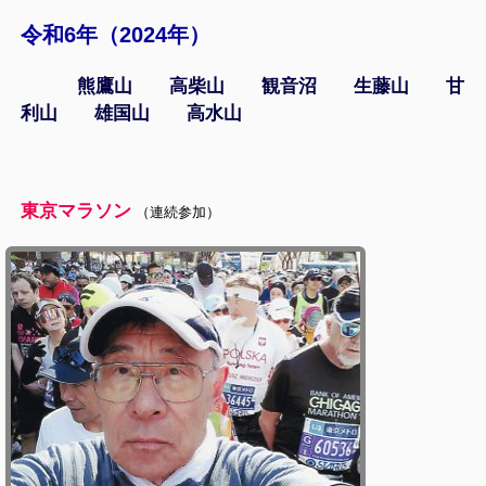
令和6年（2024年）
熊鷹山 高柴山 観音沼 生藤山 甘
利山 雄国山 高水山
東京マラソン
（連続参加）