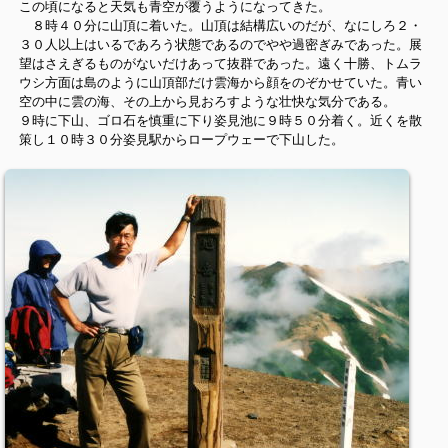
この頃になると天気も青空が覆うようになってきた。
８時４０分に山頂に着いた。山頂は結構広いのだが、なにしろ２・
３０人以上はいるであろう状態であるのでやや過密ぎみであった。展
望はさえぎるものがないだけあって抜群であった。遠く十勝、トムラ
ウシ方面は島のように山頂部だけ雲海から顔をのぞかせていた。青い
空の中に雲の海、その上から見おろすような壮快な気分である。
９時に下山、ゴロ石を慎重に下り姿見池に９時５０分着く。近くを散
策し１０時３０分姿見駅からロープウェーで下山した。