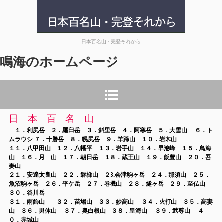
鳴海のホームページ
日本百名山・完登それから
鳴海の
ホームページ
日 本 百 名 山
１．利尻岳 ２．羅臼岳 ３．斜里岳 ４．阿寒岳 ５．大雪山 ６．ト
ムラウシ ７．十勝岳 ８．幌尻岳 ９．羊蹄山 １０．岩木山
１１．八甲田山
１２．八幡平 １３．岩手山 １４．早池峰 １５．鳥海
山 １６．月 山 １７．朝日岳 １８．蔵王山 １９．飯豊山 ２０．吾
妻山
２１．安達太良山
２２．磐梯山 ２3.会津駒ヶ岳
２４．那須山 ２５．
魚沼駒ヶ岳 ２６．平ケ岳 ２７．巻機山 ２８．燧ヶ岳 ２９．至仏山
３０．谷川岳
３１．雨飾山 ３２．苗場山 ３３．妙高山 ３４．火打山 ３５．高妻
山
３６．男体山 ３７．奥白根山 ３８．皇海山 ３９．武尊山 ４
０．赤城山