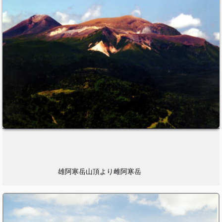
雄阿寒岳山頂より雌阿寒岳