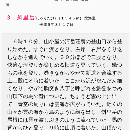
頂
３．斜里岳
(しゃりだけ) （１５４５ｍ） 北海道
平成９年８月１７日
６時１０分、山小屋の清岳荘裏の登山口から登
り始めた。すぐに沢となり、左岸、右岸をくり返
しながら進んでいく。３０分ほどで二股となり、
快適な沢登りが楽しめる旧道を登っていく。幾つ
もの滝を登り、巻きながらやがて新道と合流する
上二股に８時に着いた。ここから沢がだんだん細
くなり、やがて胸突き八丁と呼ばれる急登をつめ
山頂下の馬の背についた。ちょうど雲の上に出
て、青空の周りには雲海が広がっていた。近くの
山々が雲の海から島のように顔を出し、斜里岳の
尾根には雲が波しぶきのように流れていた。馬の
背からひと登り、９時に山頂に着いた。山頂から