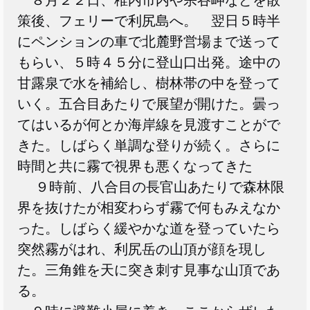
８月２２日、稚内市内や宗谷岬などを散
策後、フェリーで利尻島へ。 翌日５時半
にペンションの車で北麓野営場まで送って
もらい、５時４５分に登山口出発。途中の
甘露泉で水を補給し、樹林帯の中を登って
いく。五合目あたりで展望が開けた。曇っ
てはいるが何とか海岸線を見渡すことがで
きた。しばらく単調な登りが続く。さらに
時間と共に霧で視界も悪くなってきた
９時前、八合目の長官山あたりで森林限
界を抜けたが相変わらず霧で何もみえなか
った。しばらく緩やかな道を登っていたら
突然霧がはれ、利尻岳の山頂が顔を現し
た。三角錐を天に突き刺す見事な山頂であ
る。