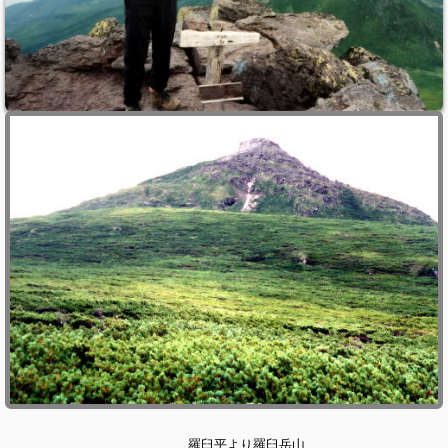
羅臼平より羅臼岳山