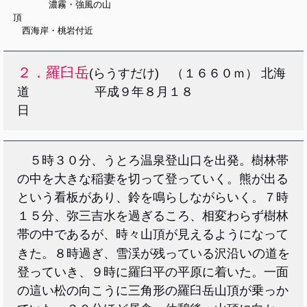
濃霧・強風の山
頂
西海岸・桃岩付近
２．羅臼岳
(らうすだけ) （１６６０ｍ） 北海
道 平成９年８月１８
日
５時３０分、うとろ温泉登山口を出発。樹林帯
の中を大きな稲妻を切って登っていく。熊が出る
という看板があり、鈴を鳴らしながらいく。７時
１５分、弥三吉水を過ぎるころ、相変わらず樹林
帯の中であるが、時々山頂が見えるようになって
いの
きた。８時過ぎ、雪渓が残っている沢沿
道を
登っていき、９時に羅臼平の平原に着いた。一面
の這い松の向こうに三角形の羅臼岳山頂が乗っか