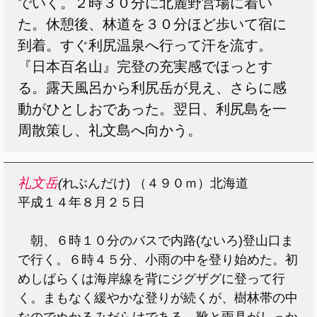
でいく。２時３０分に北麓野営場に着い
た。休憩後、林道を３０分ほど歩いて宿に
到着。すぐ利尻温泉へ行って汗を流す。
『日本百名山』完登の充実感でほっとす
る。露天風呂から利尻岳が見え、さらに感
動がひとしおであった。翌日、利尻島を一
周散策し、礼文島へ向かう。
礼文岳
(
れぶんだけ) （４９０ｍ）北海道
平成１４年８月２５日
朝、６時１０分のバスで内路(ないろ)登山口ま
で行く。６時４５分、小雨の中を登り始めた。初
めしばらくは海岸線を背にジグザグに登って行
く。まもなく緩やかな登りが続くが、樹林帯の中