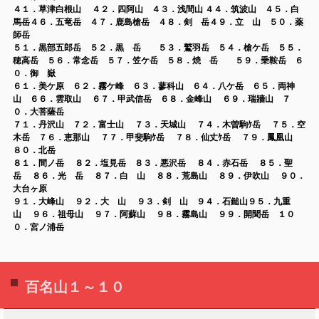
４１．草津白根山 ４２．四阿山 ４３．浅間山 ４４．筑波山 ４５．白
馬岳４６．五竜岳 ４７．鹿島槍岳
４８．剣 岳４９．立 山 ５０．薬
師岳
５１．黒部五郎岳 ５２．黒 岳 ５３．鷲羽岳 ５４．槍ケ岳 ５５．
穂高岳 ５６．常念岳 ５７．笠ケ岳 ５８．焼 岳 ５９．乗鞍岳
６
０．御 嶽
６１．美ケ原 ６２．霧ケ峰 ６３．蓼科山 ６４．八ケ岳 ６５．両神
山 ６６．雲取山 ６７．甲武信岳 ６８．金峰山 ６９．瑞牆山 ７
０．大菩薩岳
７１．丹沢山
７２．富士山 ７３．天城山 ７４．木曽駒ｹ岳 ７５．空
木岳 ７６．恵那山 ７７．甲斐駒ｹ岳 ７８．仙丈ｹ岳 ７９．鳳凰山
８０．北岳
８１．間ノ岳 ８２．塩見岳
８３．悪沢岳 ８４．赤石岳 ８５．聖
岳 ８６．光 岳 ８７．白 山 ８８．荒島山 ８９．伊吹山 ９０．
大台ヶ原
９１．大峰山 ９２．大 山 ９３．剣 山
９４．石鎚山９５．九重
山 ９６．祖母山 ９７．阿蘇山 ９８．霧島山 ９９．開聞岳 １０
０．宮ノ浦岳
百名山１～１０