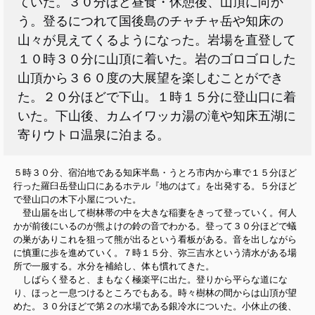
ていた。３０分ほど昼食・休憩後、山頂に向か
う。登るにつれて国後島のチャチャ岳や知床の
山々が見えてくるようになった。岩場を直登して
１０時３０分に山頂に着いた。岩のゴロゴロした
山頂から３６０度の大展望を楽しむことができ
た。２０分ほどで下山。１時１５分に登山口に着
いた。下山後、カムイワッカ湯の滝や知床五湖に
寄りウトロ温泉に泊まる。
５時３０分、宿泊地である知床半島・うとろ市内から車で１５分ほど
行った羅臼岳登山口にあるホテル『地のはて』を出発する。５分ほど
で登山口の木下小屋についた。
登山届を出して樹林帯の中を大きな稲妻をきって登っていく。何人
かが前後にいるのが熊よけの鈴の音でわかる。登って３０分ほどで蟻
の巣がありこれを狙って熊が出るという看板がある。音を出しながら
に慎重に歩を進めていく。７時１５分、弥三吉水という清水がある場
所で一服する。水分を補給し、体も慣れてきた。
しばらく登ると、まもなく極楽平に出た。登りから平らな道にな
り、ほっと一息つけるところでもある。時々樹林の間からは山頂が望
めた。３０分ほどで第２の水場である銀冷水についた。小休止の後、