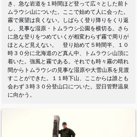
き、急な岩道を１時間ほど登って広々とした前ト
ムラウシ山についた。ここで始めて人に会った。
霧で展望は良くない。しばらく登り降りをくり返
し、見事な湿原・トムラウシ公園を横切る。さら
に急な登りをつめていくが相変わらず霧で周りが
ほとんど見えない。 登り始めて５時間半、１０
時３０分に北海道のど真ん中、トムラウシ山頂に
着いた。強風と霧である。それでも時々霧の晴れ
湿
間からトムラウシの見事な
原や大雪山系を見渡
すことができた。１１時下山、ここからは誰とも
会わず３時３０分登山口についた。翌日管野温泉
に向かう。