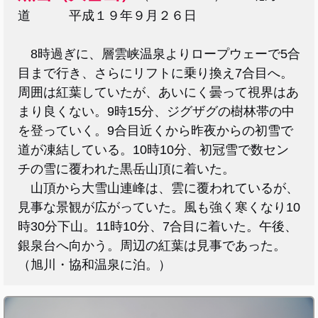
道 平成１９年９月２６日
8時過ぎに、層雲峡温泉よりロープウェーで5合
目まで行き、さらにリフトに乗り換え7合目へ。
周囲は紅葉していたが、あいにく曇って視界はあ
まり良くない。9時15分、ジグザグの樹林帯の中
を登っていく。9合目近くから昨夜からの初雪で
道が凍結している。10時10分、初冠雪で数セン
チの雪に覆われた黒岳山頂に着いた。
山頂から大雪山連峰は、雲に覆われているが、
見事な景観が広がっていた。風も強く寒くなり10
時30分下山。11時10分、7合目に着いた。午後、
銀泉台へ向かう。周辺の紅葉は見事であった。
（旭川・協和温泉に泊。）