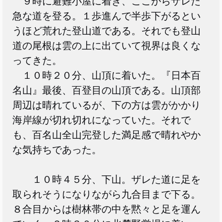
９時に避難小屋に着き、ここからザレた
急な道を登る。１歩進んで半歩下がるとい
うほど荒れた登山道である。それでも登山
道の尾根は雲の上に出ていて視界は良くな
ってきた。
１０時２０分、山頂に着いた。『日本百
名山』最後、百登目の山頂である。山頂部
周辺は晴れているが、下の方は雲がかかり
海岸線が切れ切れになっていた。それで
も、百名山全山完登した満足感で晴れやか
な気持ちであった。
１０時４５分、下山。ザレた道に足を
取られそうになりながら九合目まで下る。
８合目からは樹林帯の中を黙々と足を運ん