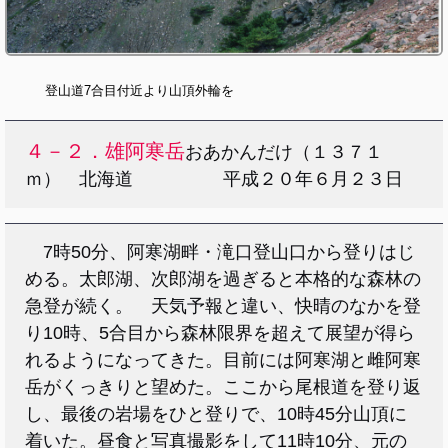
登山道7合目付近より山頂外輪を
４
－２．雄阿寒岳
おあかんだけ（１３７１
ｍ） 北海道 平成２０年６月２３日
7時50分、阿寒湖畔・滝口登山口から登りはじ
める。太郎湖、次郎湖を過ぎると本格的な森林の
急登が続く。 天気予報と違い、快晴のなかを登
り10時、5合目から森林限界を超えて展望が得ら
れるようになってきた。目前には阿寒湖と雌阿寒
岳がくっきりと望めた。ここから尾根道を登り返
し、最後の岩場をひと登りで、10時45分山頂に
着いた。昼食と写真撮影をして11時10分、元の