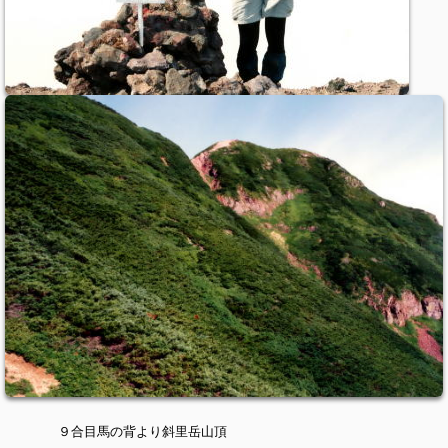
９合目馬の背より斜里岳山頂