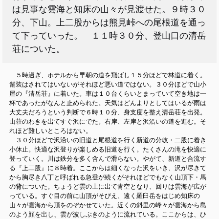
は見事な雲海と知床の山々が見渡せた。９時３０
分、下山。上二股からは熊見峠への尾根道を通っ
て下っていった。 １１時３０分、登山口の清岳
荘についた。
５時過ぎ、ホテルから早朝の道を飛ばし１５分ほどで林道に着く。
舗装はされてはいないがそれほど悪い道ではない。３０分ほどで山小
屋の『清岳荘』に着いた。車は１０台くらいとまっていて空き地は一
杯であったがなんと止められた。天気はどんよりとしてはいるが雨は
大丈夫だろうという判断で６時１０分、身支度を整え清岳荘を出発。
山荘のわきを出てすぐ沢にでた。右岸、左岸と沢沿いの道を進む。そ
れほど難しいところはない。
３０分ほどで沢沿いの旧道と尾根道を行く新道の分岐・二股に着き
小休止。快適な沢登りが楽しめる旧道を行く。たくさんの滝を快適に
登っていく。川は鉄分を多く含んで滑らない。やがて、新道と合流す
る『上二股』に８時着。ここからは細くなった沢をいき、沢が尽きて
から胸尽き八丁と呼ばれる急登が続くがそれほどでもなく山頂下・馬
の背についた。ちょうど雲の上に出て青空となり、回りは雲海が広が
っている。すぐ目の前に山頂がそびえ、遠く羅臼岳をはじめ知床の
山々が雲海から頂をのぞかせていた。近くの斜里の峰々が雲海から島
のよう顔を出し、雲が波しぶきのように流れている。ここからは、ひ