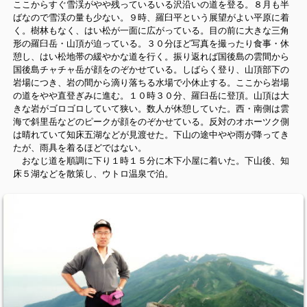
ここからすぐ雪渓がやや残っているいる沢沿いの道を登る。８月も半
ばなので雪渓の量も少ない。９時、羅臼平という展望がよい平原に着
く。樹林もなく、はい松が一面に広がっている。目の前に大きな三角
形の羅臼岳・山頂が迫っている。３０分ほど写真を撮ったり食事・休
憩し、はい松地帯の緩やかな道を行く。振り返れば国後島の雲間から
国後島チャチャ岳が顔をのぞかせている。しばらく登り、山頂部下の
岩場につき、岩の間から滴り落ちる水場で小休止する。ここから岩場
の道をやや直登ぎみに進む。１０時３０分、羅臼岳に登頂。山頂は大
きな岩がゴロゴロしていて狭い。数人が休憩していた。西・南側は雲
海で斜里岳などのピークが顔をのぞかせている。反対のオホーツク側
は晴れていて知床五湖などが見渡せた。下山の途中やや雨が降ってき
たが、雨具を着るほどではない。
おなじ道を順調に下り１時１５分に木下小屋に着いた。下山後、知
床５湖などを散策し、ウトロ温泉で泊。