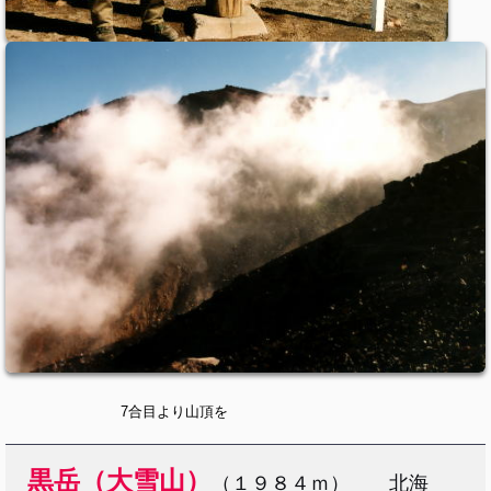
7合目より山頂を
黒岳（大雪山）
（１９８４ｍ） 北海