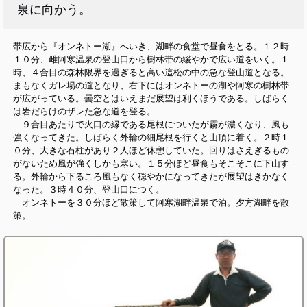
泉に向かう。
帯広から『オンネトー湖』へいき、湖畔の食堂で昼食をとる。１２時
１０分、雌阿寒温泉の登山口から樹林帯の緩やかで広い道をいく。１
時、４合目の森林限界を過ぎると高い這松の中の急な登山道となる。
まもなくガレ場の道となり、右下にはオンネトーの湖や阿寒の樹林帯
が広がっている。曇空とはいえまだ展望は利くほうである。しばらく
は岩だらけのザレた急な道を登る。
９合目あたりで火口の縁である尾根についたが霧が濃くなり、風も
強くなってきた。しばらく外輪の細尾根を行くと山頂に着く。２時１
０分、大きな石柱があり２人ほど休憩していた。回りはさえぎるもの
がないため風が強くしかも寒い。１５分ほど昼食もそこそこに下山す
る。外輪から下るころ風もなく穏やかになってきたが展望はきかなく
なった。３時４０分、登山口につく。
オンネトーを３０分ほど散策して阿寒湖畔温泉で泊。夕方湖畔を散
策。