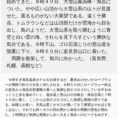
始めてきた。８時４０分、大雪山最高峰・旭岳に
ついた。やや広い山頂から
雪山系の山々が見渡
大
せた。遮るものがない大展望である。遠く十勝
岳、トムラウシなどは山頂部だけが雲海から顔を
出し、島のようだ。大雪山系を取り囲むように青
空と白い雲の海、それらを見下ろすという爽快な
気分である。９時下山。ゴロ石混じりの登山道を
慎重に下り、９時５０分に姿見登山口に着いた。
周囲を散策して、旭川に向かった。（富良野、
札幌、函館など）
６時すぎ旭岳温泉ホテルを出発するが、夏休みのせいかロープウェ
ーが満杯で約３０分近く待たされる。６時５０分にロープウェー終点
の姿見から旭岳石室避難小屋へと単調な岩がゴロゴロしている中をゆ
っくりと歩を進めていく。遊歩道と登山口の分岐点・旭岳石室に７時
１０分に着く。ここからは岩のゴロゴロした単調な尾根の登りであ
る。結構人が多い。天気は悪くがガスが湧いてきて展望はそれほど良
くはない。それでも時々ガスの切れ間から旭岳や周囲の景色が望め
た。１時間ほど単調な尾根から左へ大きく旭岳へのピークをめざす。