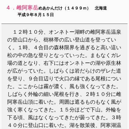
４．雌阿寒岳
めあかんだけ（１４９９ｍ） 北海道
平成９年８月１５日
１２時１０分、オンネトー湖畔の雌阿寒岳温泉
の登山口から、樹林帯の広い登山道を登ってい
く。１時、４合目の森林限界を過ぎると高い這い
松の中の急な登りとなっていった。まもなくガレ
場の道となり、右下にはオンネトーの湖や原生林
が広がっていた。しばらくは岩だらけのザレた道
を登り、９合目辺りで火口の縁である尾根につい
た。ここからは霧が濃く、風も強くなってきた。
しばらく外輪の細い尾根を行き、２時１０分に雌
阿寒岳山頂に着いた。周囲は遮るものもなく風が
強く寒くなってきた。１５分ほどで下山。外輪を
下る頃、風はなくなってきたが曇ってきた。３時
４０分に登山口に着いた。湖を散策後、阿寒湖温