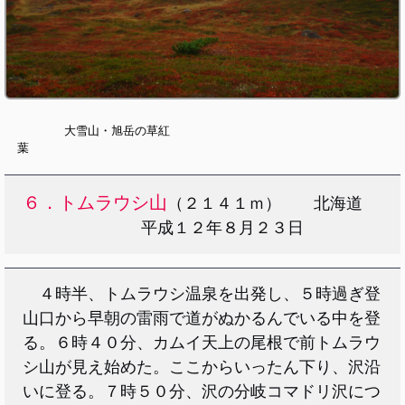
大雪山・旭岳の草紅
葉
６．トムラウシ山
（２１４１ｍ） 北海道
平成１２年８月２３日
４時半、トムラウシ温泉を出発し、５時過ぎ登
山口から早朝の雷雨で道がぬかるんでいる中を登
る。６時４０分、カムイ天上の尾根で前トムラウ
シ山が見え始めた。ここからいったん下り、沢沿
いに登る。７時５０分、沢の分岐コマドリ沢につ