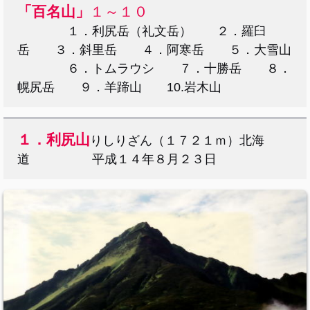
「百名山」
１～１０
１．利尻岳（礼文岳） ２．羅臼
岳 ３．斜里岳 ４．阿寒岳 ５．大雪山
６．トムラウシ ７．十勝岳 ８．
幌尻岳 ９．羊蹄山 10.岩木山
１．利尻山
りしりざん（１７２１ｍ）北海
道 平成１４年８月２３日