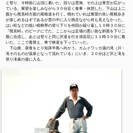
と登り、９時前に山頂に着いた。回りは雲海、その上は青空が広がっ
ている。展望を楽しみながら３０分近く食事・休憩した。下山は上二
股から熊見峠方面の尾根道を行く。晴れていれば展望の良い尾根歩き
が楽しめるはずであるが雲の中に入り残念ながら何も見えなかった。
はい松などの低い樹林帯の登り下りを何回か繰り返し１０時３０分に
『熊見峠』のピークにでた。ここからは足場の悪い急な斜面を下り二
股に合流し、あとは登りと同じ沢道を行き清岳荘に１１時３０分に着
いた。ここで着替え、車で林道を下っていった。
下山後、昼食をとり知床半島へ向かう。カムイワッカ湯の滝（川・
滝そのものが温泉となって流れている）にいき、２０分ほど沢と滝を
登り滝壷の湯に入る。