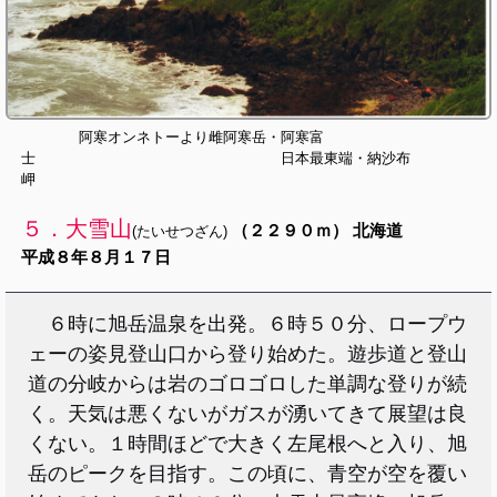
阿寒オンネトーより雌阿寒岳・阿寒富
士 日本最東端・納沙布
岬
５．大雪山
（２２９０ｍ） 北海道
(たいせつざん)
平成８年８月１７日
６時に旭岳温泉を出発。６時５０分、ロープウ
ェーの姿見登山口から登り始めた。遊歩道と登山
道の分岐からは岩のゴロゴロした単調な登りが続
く。天気は悪くないがガスが湧いてきて展望は良
くない。１時間ほどで大きく左尾根へと入り、旭
岳のピークを目指す。この頃に、青空が空を覆い